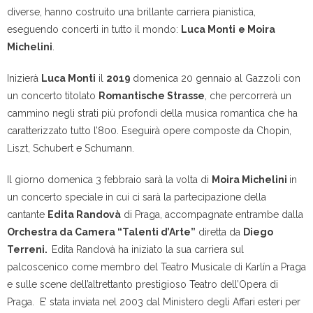
diverse, hanno costruito una brillante carriera pianistica,
eseguendo concerti in tutto il mondo:
Luca Monti
e Moira
Michelini
.
Inizierà
Luca Monti
il
2019
domenica 20 gennaio al Gazzoli
con
un concerto titolato
Romantische Strasse
, che percorrerà un
cammino negli strati più profondi della musica romantica che ha
caratterizzato tutto l’800. Eseguirà opere composte da Chopin,
Liszt, Schubert e Schumann.
Il giorno
domenica 3 febbraio
sarà la volta di
Moira Michelini
in
un concerto speciale in cui ci sarà la partecipazione della
cantante
Edita Randovà
di Praga, accompagnate entrambe dalla
Orchestra da Camera “Talenti d’Arte”
diretta da
Diego
Terreni.
Edita Randovà ha iniziato la sua carriera sul
palcoscenico come membro del Teatro Musicale di Karlín a Praga
e sulle scene dell’altrettanto prestigioso Teatro dell’Opera di
Praga. E’ stata inviata nel 2003 dal Ministero degli Affari esteri per