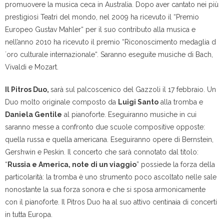
promuovere la musica ceca in Australia. Dopo aver cantato nei più
prestigiosi Teatri del mondo, nel 2009 ha ricevuto il “Premio
Europeo Gustav Mahler“ per il suo contributo alla musica e
nell’anno 2010 ha ricevuto il premio “Riconoscimento medaglia d
´oro culturale internazionale“. Saranno eseguite musiche di Bach,
Vivaldi e Mozart.
Il Pitros Duo,
sarà sul palcoscenico del
Gazzoli il 17 febbraio
. Un
Duo molto originale composto da
Luigi Santo
alla tromba e
Daniela Gentile
al pianoforte. Eseguiranno musiche in cui
saranno messe a confronto due scuole compositive opposte:
quella russa e quella americana. Eseguiranno opere di Bernstein,
Gershwin e Peskin. Il concerto che sarà connotato dal titolo:
“
Russia e America, note di un viaggio
” possiede la forza della
particolarità: la tromba è uno strumento poco ascoltato nelle sale
nonostante la sua forza sonora e che si sposa armonicamente
con il pianoforte. Il Pitros Duo ha al suo attivo centinaia di concerti
in tutta Europa.