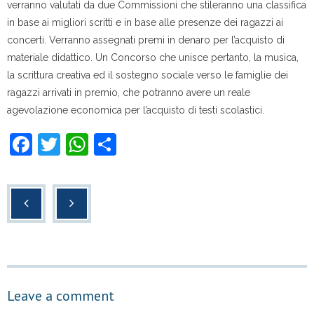
verranno valutati da due Commissioni che stileranno una classifica
in base ai migliori scritti e in base alle presenze dei ragazzi ai
concerti. Verranno assegnati premi in denaro per l’acquisto di
materiale didattico. Un Concorso che unisce pertanto, la musica,
la scrittura creativa ed il sostegno sociale verso le famiglie dei
ragazzi arrivati in premio, che potranno avere un reale
agevolazione economica per l’acquisto di testi scolastici.
F
T
W
C
a
wi
h
o
c
tt
at
n
e
er
s
di
b
A
vi
o
p
di
o
p
Leave a comment
k