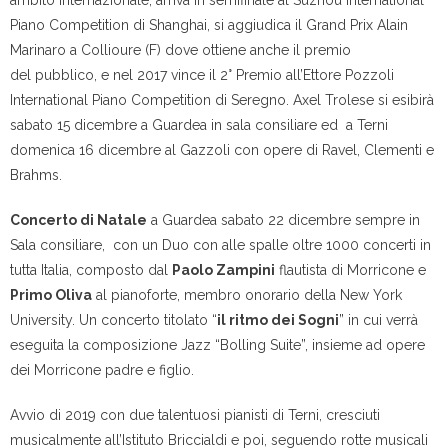
ambito internazionale, arriva in semifinale al Suzhou International
Piano Competition di Shanghai, si aggiudica il Grand Prix Alain
Marinaro a Collioure (F) dove ottiene anche il premio
del pubblico, e nel 2017 vince il 2° Premio all’Ettore Pozzoli
International Piano Competition di Seregno. Axel Trolese si esibirà
sabato 15 dicembre
a Guardea in sala consiliare ed a
Terni
domenica 16 dicembre
al Gazzoli con opere di Ravel, Clementi e
Brahms.
Concerto di Natale
a Guardea sabato
22 dicembre
sempre in
Sala consiliare, con un Duo con alle spalle oltre 1000 concerti in
tutta Italia, composto dal
Paolo Zampini
flautista di Morricone e
Primo Oliva
al pianoforte, membro onorario della New York
University. Un concerto titolato “
il ritmo dei Sogni
” in cui verrà
eseguita la composizione Jazz “Bolling Suite”, insieme ad opere
dei Morricone padre e figlio.
Avvio di 2019 con due talentuosi pianisti di Terni, cresciuti
musicalmente all’Istituto Briccialdi e poi, seguendo rotte musicali