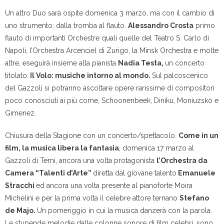
Un altro Duo sarà ospite
domenica 3 marzo
, ma con il cambio di
uno strumento: dalla tromba al flauto.
Alessandro Crosta
primo
flauto di importanti Orchestre quali quelle del Teatro S. Carlo di
Napoli, l’Orchestra Arcenciel di Zurigo, la Minsk Orchestra e molte
altre, eseguirà insieme alla pianista
Nadia Testa,
un concerto
titolato:
Il Volo: musiche intorno al mondo.
Sul palcoscenico
del Gazzoli si potranno ascoltare opere rarissime di compositori
poco conosciuti ai più come, Schoonenbeek, Diniku, Moniuzsko e
Gimenez.
Chiusura della Stagione con un concerto/spettacolo.
Come in un
film, la musica libera la fantasia
, domenica 17 marzo al
Gazzoli di Terni, ancora una volta protagonista
l’Orchestra da
Camera “Talenti d’Arte”
diretta dal giovane talento
Emanuele
Stracchi
ed ancora una volta presente al pianoforte Moira
Michelini e per la prima volta il celebre attore ternano
Stefano
de Majo.
Un pomeriggio in cui la musica danzerà con la parola.
Le stupende melodie dalle colonne sonore di film celebri, sono