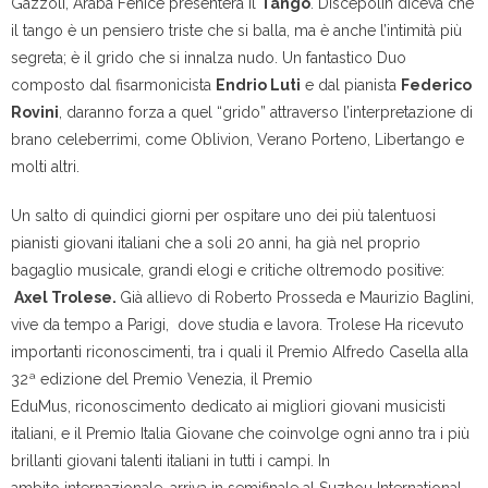
Gazzoli, Araba Fenice presenterà il
Tango
. Discepolin diceva che
il tango è un pensiero triste che si balla, ma è anche l’intimità più
segreta; è il grido che si innalza nudo. Un fantastico Duo
composto dal fisarmonicista
Endrio Luti
e dal pianista
Federico
Rovini
, daranno forza a quel “grido” attraverso l’interpretazione di
brano celeberrimi, come Oblivion, Verano Porteno, Libertango e
molti altri.
Un salto di quindici giorni per ospitare uno dei più talentuosi
pianisti giovani italiani che a soli 20 anni, ha già nel proprio
bagaglio musicale, grandi elogi e critiche oltremodo positive:
Axel Trolese.
Già allievo di Roberto Prosseda e Maurizio Baglini,
vive da tempo a Parigi, dove studia e lavora. Trolese Ha ricevuto
importanti riconoscimenti, tra i quali il Premio Alfredo Casella alla
32ª edizione del Premio Venezia, il Premio
EduMus, riconoscimento dedicato ai migliori giovani musicisti
italiani, e il Premio Italia Giovane che coinvolge ogni anno tra i più
brillanti giovani talenti italiani in tutti i campi. In