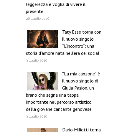
leggerezza e voglia di vivere il
presente
26 Luglio 2026
Taty Esse torna con
il nuovo singolo
“L’incontro”: una
storia d’amore nata nell’era dei social
9 Luglio 2026
a
“La mia canzone” è
il nuovo singolo di
Giulia Pasion, un
brano che segna una tappa
importante nel percorso artistico
della giovane cantante genovese
9 Luglio 2026
Dario Miliotti torna