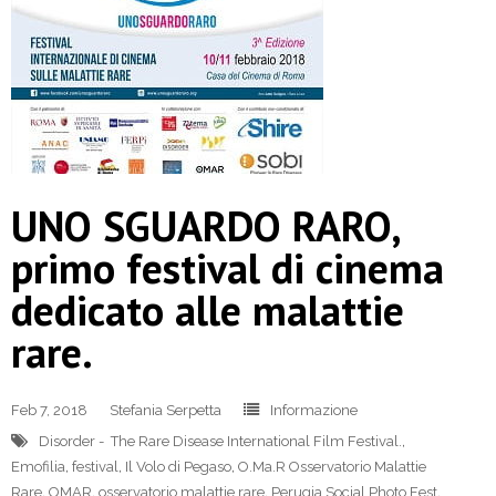
UNO SGUARDO RARO,
primo festival di cinema
dedicato alle malattie
rare.
Feb 7, 2018
Stefania Serpetta
Informazione
Disorder - The Rare Disease International Film Festival.
,
Emofilia
,
festival
,
Il Volo di Pegaso
,
O.Ma.R Osservatorio Malattie
Rare
,
OMAR
,
osservatorio malattie rare
,
Perugia Social Photo Fest
,