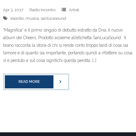
Apr 3, 2017
Radio Incontro
Artisti
esordio
,
musica
,
sanlucasound
“Magnifica” è il primo singolo di debutto estratto da Dna, il nuovo
album dei Cheers. Prodotto assieme all’etichetta SanLucaSound. Il
brano racconta la storia di chi si rende conto troppo tardi di cosa sia
l’amore e di quanto sia importante, portando quindi a riflettere su cosa
si è perduto e sul cosa significhi questa perdita. […]
READ MORE