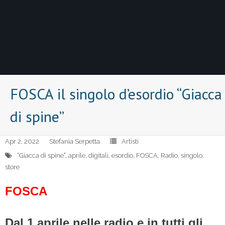
FOSCA il singolo d’esordio “Giacca
di spine”
Apr 2, 2022
Stefania Serpetta
Artisti
“Giacca di spine”
,
aprile
,
digitali
,
esordio
,
FOSCA
,
Radio
,
singolo
,
store
FOSCA
Dal 1 aprile nelle radio e in tutti gli