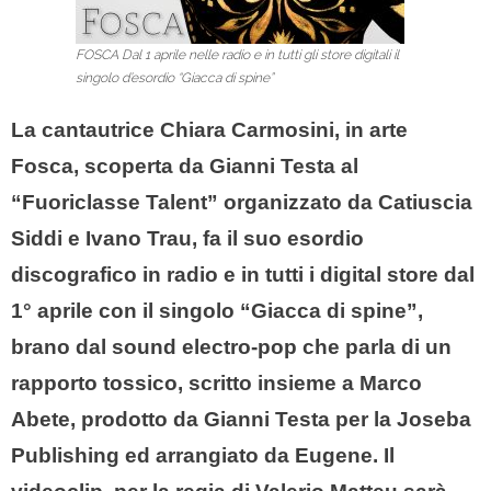
FOSCA Dal 1 aprile nelle radio e in tutti gli store digitali il
singolo d’esordio “Giacca di spine”
La cantautrice Chiara Carmosini, in arte
Fosca, scoperta da Gianni Testa al
“Fuoriclasse Talent” organizzato da Catiuscia
Siddi e Ivano Trau, fa il suo esordio
discografico in
radio e in tutti i digital store dal
1° aprile con il singolo “Giacca di spine”,
brano dal sound electro-pop che parla di un
rapporto tossico, scritto insieme a Marco
Abete, prodotto da Gianni Testa per la Joseba
Publishing ed arrangiato da Eugene. Il