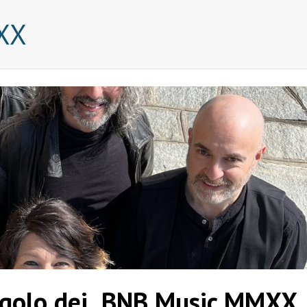
XX
singolo dei BNB Music MMXX