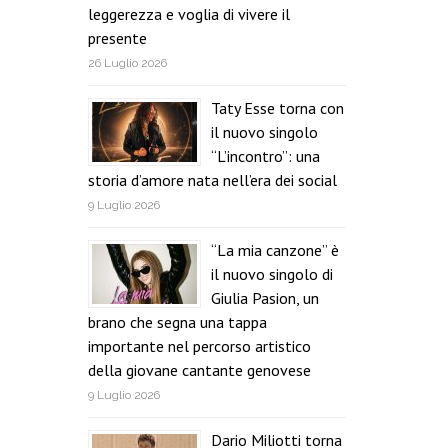
leggerezza e voglia di vivere il
presente
26 Luglio 2026
Taty Esse torna con
il nuovo singolo
“L’incontro”: una
storia d’amore nata nell’era dei social
9 Luglio 2026
“La mia canzone” è
il nuovo singolo di
Giulia Pasion, un
brano che segna una tappa
importante nel percorso artistico
della giovane cantante genovese
9 Luglio 2026
Dario Miliotti torna