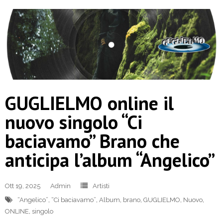
GUGLIELMO online il
nuovo singolo “Ci
baciavamo” Brano che
anticipa l’album “Angelico”
Ott 19, 2025
Admin
Artisti
“Angelico”
,
“Ci baciavamo”
,
Album
,
brano
,
GUGLIELMO
,
Nuovo
,
ONLINE
,
singolo