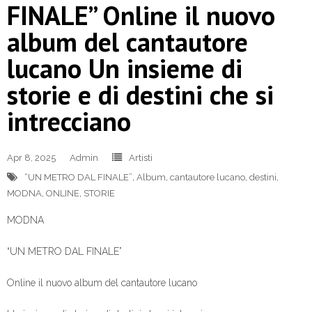
FINALE” Online il nuovo
album del cantautore
lucano Un insieme di
storie e di destini che si
intrecciano
Apr 8, 2025
Admin
Artisti
“UN METRO DAL FINALE”
,
Album
,
cantautore lucano
,
destini
,
MODNA
,
ONLINE
,
STORIE
MODNA
“UN METRO DAL FINALE”
Online il nuovo album del cantautore lucano