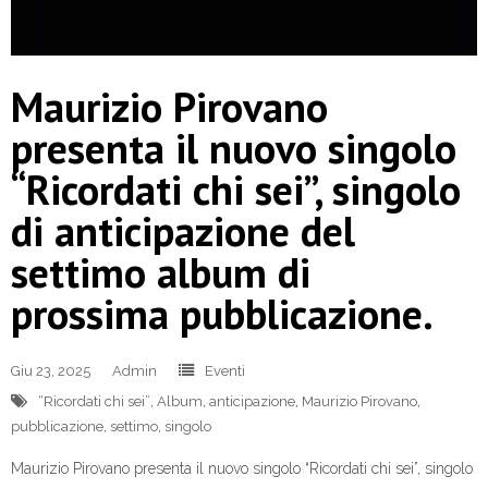
Maurizio Pirovano
presenta il nuovo singolo
“Ricordati chi sei”, singolo
di anticipazione del
settimo album di
prossima pubblicazione.
Giu 23, 2025
Admin
Eventi
“Ricordati chi sei”
,
Album
,
anticipazione
,
Maurizio Pirovano
,
pubblicazione
,
settimo
,
singolo
Maurizio Pirovano presenta il nuovo singolo “Ricordati chi sei”, singolo