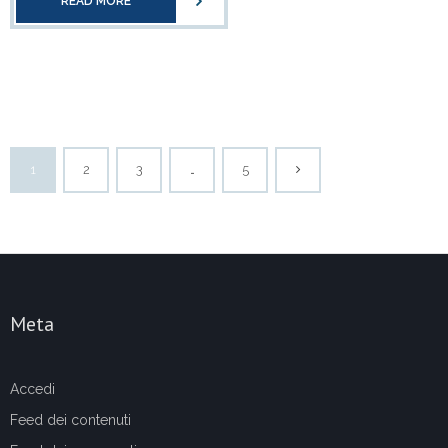
READ MORE
1
2
3
…
5
Meta
Accedi
Feed dei contenuti