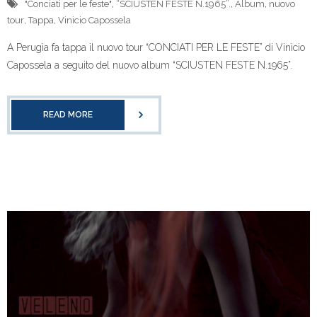
"Conciati per le feste"
,
“SCIUSTEN FESTE N.1965”.
,
Album
,
nuovo
tour
,
Tappa
,
Vinicio Capossela
A Perugia fa tappa il nuovo tour “CONCIATI PER LE FESTE” di Vinicio
Capossela a seguito del nuovo album “SCIUSTEN FESTE N.1965”.
READ MORE