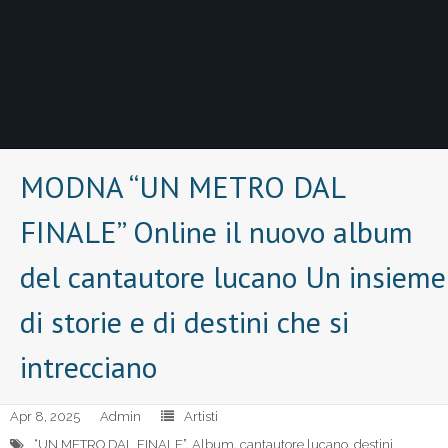
MODNA “UN METRO DAL
FINALE” Online il nuovo album
del cantautore lucano Un insieme
di storie e di destini che si
intrecciano
Apr 8, 2025
Admin
Artisti
“UN METRO DAL FINALE”
,
Album
,
cantautore lucano
,
destini
,