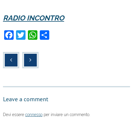
RADIO INCONTRO
F
T
W
C
a
wi
h
o
c
tt
at
n
e
er
s
di
b
A
vi
o
p
di
o
p
Leave a comment
k
Devi essere
connesso
per inviare un commento.