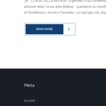
36° “CORSA DELLA BEFANA” 6 gennaio 2019 Domenica 6 g
edizione della “corsa della Befana” ; quest’anno la mani
di Montefranco, Arrone e Ferentillo. Un tracciato che, dop
READ MORE
Meta
Accedi