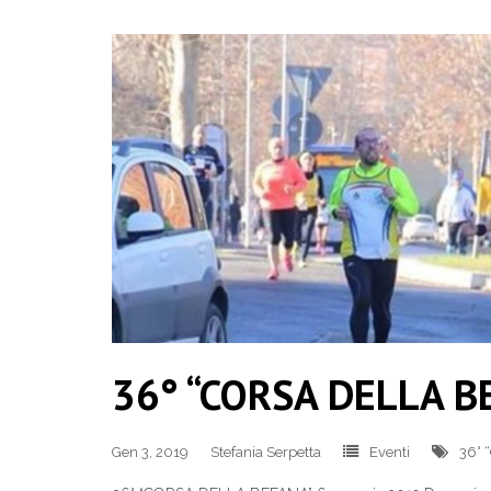
36° “CORSA DELLA B
Gen 3, 2019
Stefania Serpetta
Eventi
36°