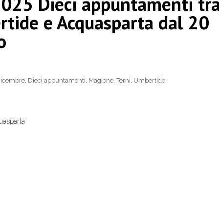
25 Dieci appuntamenti tr
rtide e Acquasparta dal 20
o
icembre
,
Dieci appuntamenti
,
Magione
,
Terni
,
Umbertide
uasparta