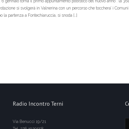
ennaio torna il primo appuntamento podistico del nuovo anno : la 36
festazione si svolgerà in Valnerina con un percorso che tocchera’ i Comuni
o la partenza a Fontechiaruccia, si snoda […]
Radio Incontro Terni
C
Via Benucci 19/21
Tel. 376 1929558