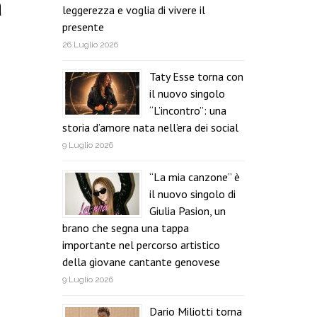
a
leggerezza e voglia di vivere il
presente
26 Luglio 2026
Taty Esse torna con
il nuovo singolo
“L’incontro”: una
storia d’amore nata nell’era dei social
9 Luglio 2026
“La mia canzone” è
il nuovo singolo di
Giulia Pasion, un
brano che segna una tappa
importante nel percorso artistico
della giovane cantante genovese
9 Luglio 2026
Dario Miliotti torna