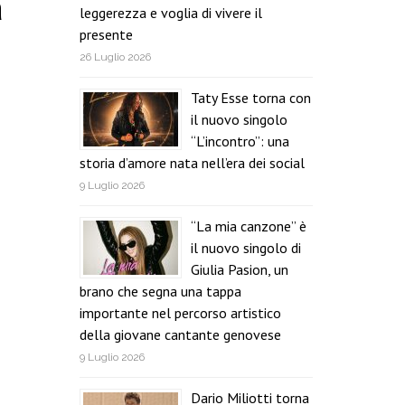
a
leggerezza e voglia di vivere il
presente
26 Luglio 2026
Taty Esse torna con
il nuovo singolo
“L’incontro”: una
storia d’amore nata nell’era dei social
9 Luglio 2026
“La mia canzone” è
il nuovo singolo di
Giulia Pasion, un
brano che segna una tappa
importante nel percorso artistico
della giovane cantante genovese
9 Luglio 2026
Dario Miliotti torna