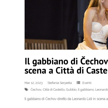
Il gabbiano di Čechov
scena a Città di Cast
Mar 12, 2023
Stefania Serpetta
Eventi
Čechov
,
Città di Castello
,
Gubbio
,
Il gabbiano
,
Leonardo
Il gabbiano di Čechov diretto da Leonardo Lidi in scena a