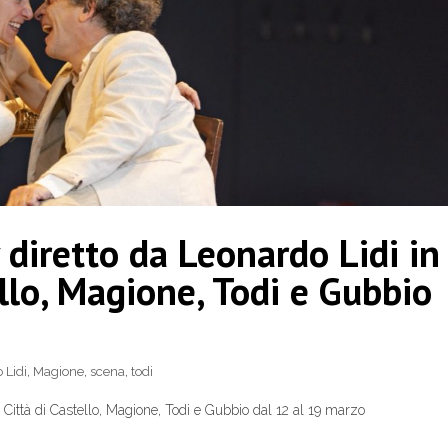
 diretto da Leonardo Lidi in
ello, Magione, Todi e Gubbio
 Lidi
,
Magione
,
scena
,
todi
 Città di Castello, Magione, Todi e Gubbio dal 12 al 19 marzo