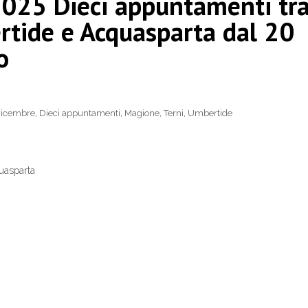
25 Dieci appuntamenti tr
rtide e Acquasparta dal 20
o
icembre
,
Dieci appuntamenti
,
Magione
,
Terni
,
Umbertide
uasparta