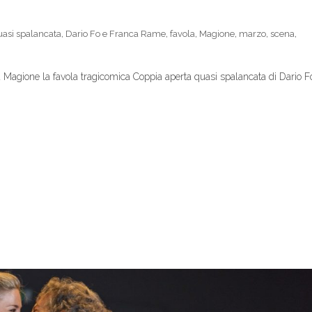
uasi spalancata
,
Dario Fo e Franca Rame
,
favola
,
Magione
,
marzo
,
scena
,
a Magione la favola tragicomica Coppia aperta quasi spalancata di Dario F