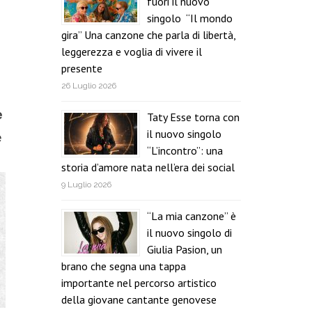
fuori il nuovo
singolo “Il mondo
gira” Una canzone che parla di libertà,
leggerezza e voglia di vivere il
presente
26 Luglio 2026
e
Taty Esse torna con
il nuovo singolo
e
“L’incontro”: una
storia d’amore nata nell’era dei social
9 Luglio 2026
“La mia canzone” è
il nuovo singolo di
Giulia Pasion, un
brano che segna una tappa
importante nel percorso artistico
della giovane cantante genovese