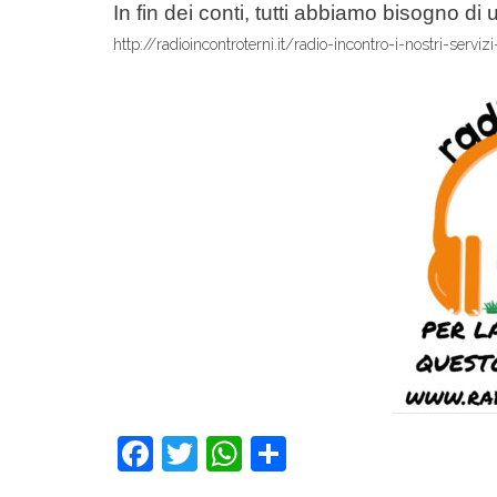
In fin dei conti, tutti abbiamo bisogno di 
http://radioincontroterni.it/radio-incontro-i-nostri-servi
F
T
W
C
a
wi
h
o