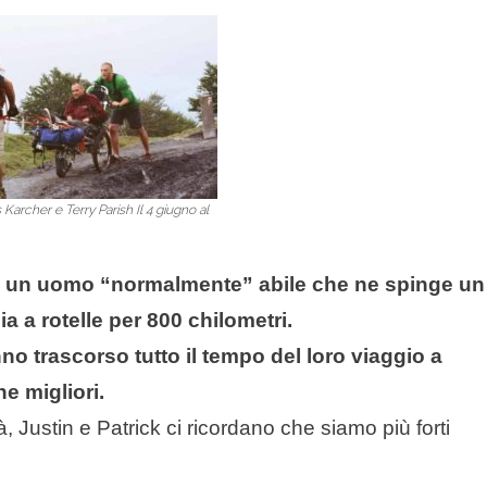
is Karcher e Terry Parish Il 4 giugno al
a di un uomo “normalmente” abile che ne spinge un
a a rotelle per 800 chilometri.
no trascorso tutto il tempo del loro viaggio a
e migliori.
tà, Justin e Patrick ci ricordano che siamo più forti