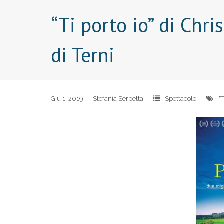
“Ti porto io” di Chri
di Terni
Giu 1, 2019
Stefania Serpetta
Spettacolo
"T