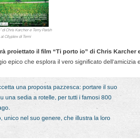
o” di Chris Karcher e Terry Parish
 al Cityplex di Terni
rà proiettato il film “Ti porto io” di Chris Karcher 
gio epico che esplora il vero significato dell’amicizia 
ccetta una proposta pazzesca: portare il suo
 una sedia a rotelle, per tutti i famosi 800
ago.
, unico nel suo genere, che illustra la loro