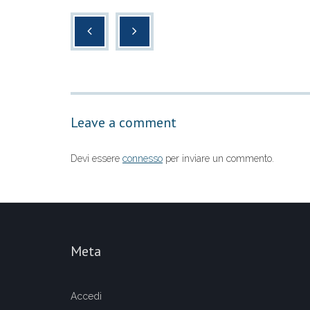
c
tt
at
n
e
er
s
di
b
A
vi
o
p
di
o
p
Leave a comment
k
Devi essere
connesso
per inviare un commento.
Meta
Accedi