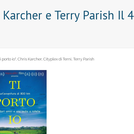
s Karcher e Terry Parish Il 
i porto io"
,
Chris Karcher
,
Cityplex di Terni
,
Terry Parish