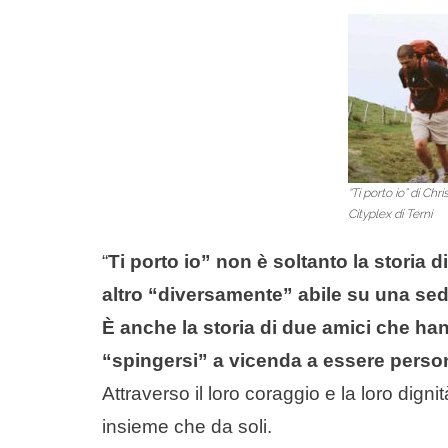
“Ti porto io” di Chr
Cityplex di Terni
“
Ti porto io” non è soltanto la stori
altro “diversamente” abile su una sedi
È anche la storia di due amici che han
“spingersi” a vicenda a essere person
Attraverso il loro coraggio e la loro digni
insieme che da soli.