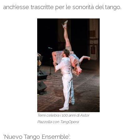
anch’esse trascritte per le sonorità del tango.
Terni celebra i 100 anni di Astor
Piazzolla con TangOpera
‘Nuevo Tango Ensemble’: