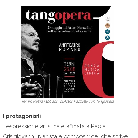
Terni celebra i 100 anni di Astor Piazzolla con TangOpera
I protagonisti
L’espressione artistica è affidata a Paola
Crisigiovanni, pianista e compositrice, che scrive