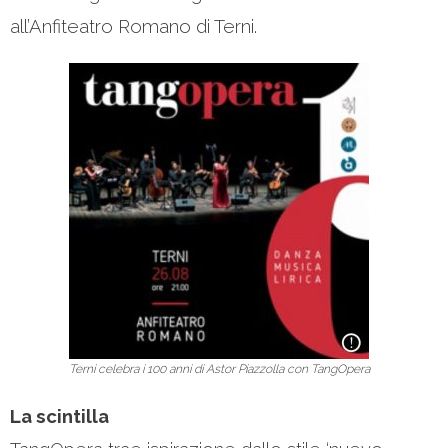
all’Anfiteatro Romano di Terni.
Terni celebra i 100 anni di Astor Piazzolla con TangOpera
La scintilla