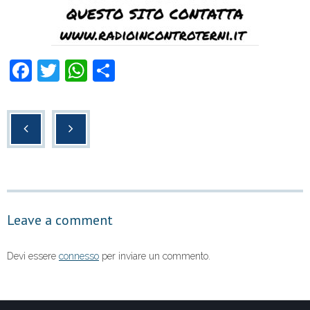
F
T
W
C
a
wi
h
o
c
tt
at
n
e
er
s
di
b
A
vi
o
p
di
o
p
Leave a comment
k
Devi essere
connesso
per inviare un commento.