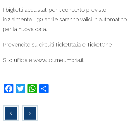
I biglietti acquistati per il concerto previsto
inizialmente il 30 aprile saranno validi in automatico
per la nuova data.
Prevendite su circuiti TicketItalia e TicketOne
Sito ufficiale www.tourneumbria.it
F
T
W
C
a
wi
h
o
c
tt
at
n
e
er
s
di
b
A
vi