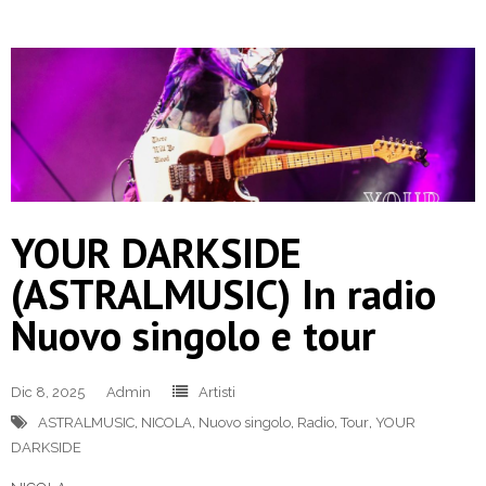
YOUR DARKSIDE
(ASTRALMUSIC) In radio
Nuovo singolo e tour
Dic 8, 2025
Admin
Artisti
ASTRALMUSIC
,
NICOLA
,
Nuovo singolo
,
Radio
,
Tour
,
YOUR
DARKSIDE