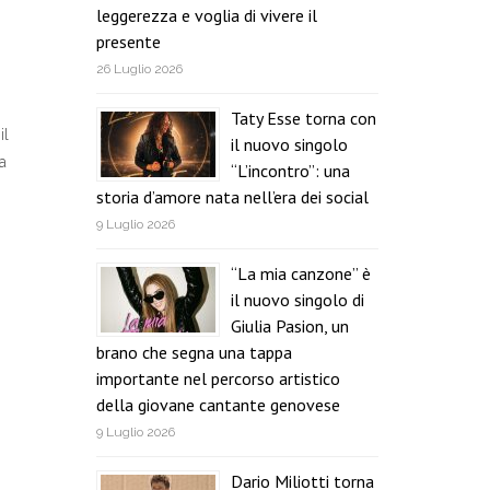
leggerezza e voglia di vivere il
presente
26 Luglio 2026
Taty Esse torna con
il
il nuovo singolo
la
“L’incontro”: una
storia d’amore nata nell’era dei social
9 Luglio 2026
“La mia canzone” è
il nuovo singolo di
Giulia Pasion, un
brano che segna una tappa
importante nel percorso artistico
della giovane cantante genovese
9 Luglio 2026
Dario Miliotti torna