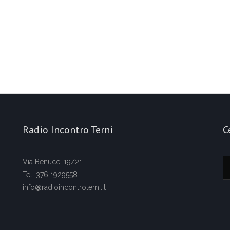
Radio Incontro Terni
C
Via Benucci 19/21
Tel. 376 1929558
info@radioincontroterni.it