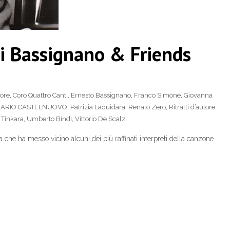
ndi Bassignano & Friends
ore
,
Coro Quattro Canti
,
Ernesto Bassignano
,
Franco Simone
,
Giovanna
ARIO CASTELNUOVO
,
Patrizia Laquidara
,
Renato Zero
,
Ritratti d’autore.
,
Tinkara
,
Umberto Bindi
,
Vittorio De Scalzi
a che ha messo vicino alcuni dei più raffinati interpreti della canzone