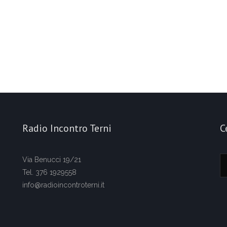
Radio Incontro Terni
C
Via Benucci 19/21
Tel. 376 1929558
info@radioincontroterni.it