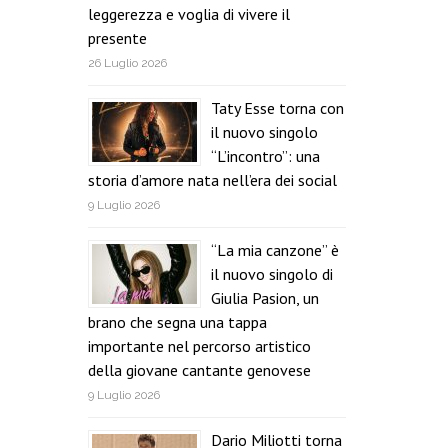
leggerezza e voglia di vivere il
presente
26 Luglio 2026
Taty Esse torna con
il nuovo singolo
“L’incontro”: una
storia d’amore nata nell’era dei social
9 Luglio 2026
“La mia canzone” è
il nuovo singolo di
Giulia Pasion, un
brano che segna una tappa
importante nel percorso artistico
della giovane cantante genovese
9 Luglio 2026
Dario Miliotti torna