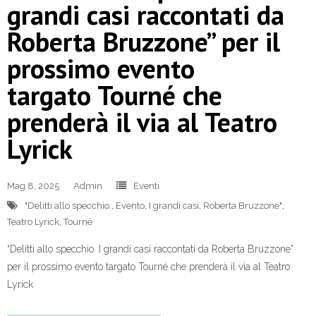
grandi casi raccontati da
Roberta Bruzzone” per il
prossimo evento
targato Tourné che
prenderà il via al Teatro
Lyrick
Mag 8, 2025
Admin
Eventi
"Delitti allo specchio.
,
Evento
,
I grandi casi
,
Roberta Bruzzone"
,
Teatro Lyrick
,
Tourné
“Delitti allo specchio. I grandi casi raccontati da Roberta Bruzzone”
per il prossimo evento targato Tourné che prenderà il via al Teatro
Lyrick