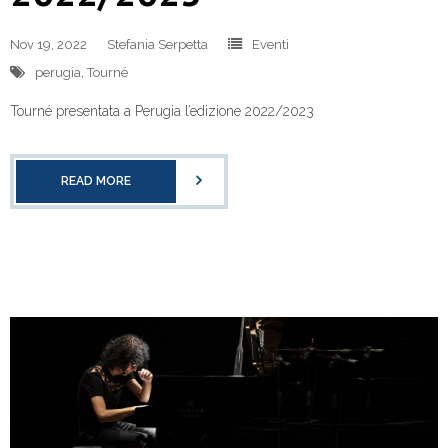
Nov 19, 2022
Stefania Serpetta
Eventi
perugia
,
Tourné
Tourné presentata a Perugia l’edizione 2022/2023
READ MORE