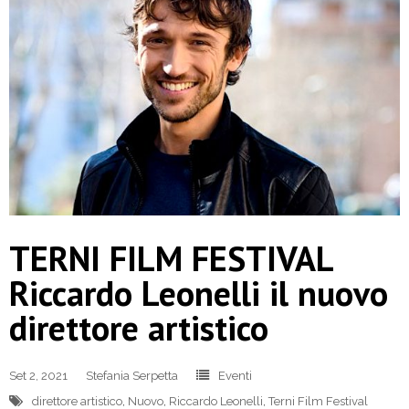
TERNI FILM FESTIVAL
Riccardo Leonelli il nuovo
direttore artistico
Set 2, 2021
Stefania Serpetta
Eventi
direttore artistico
,
Nuovo
,
Riccardo Leonelli
,
Terni Film Festival