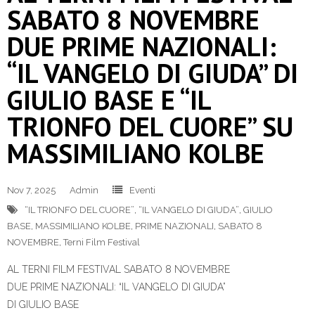
SABATO 8 NOVEMBRE
DUE PRIME NAZIONALI:
“IL VANGELO DI GIUDA” DI
GIULIO BASE E “IL
TRIONFO DEL CUORE” SU
MASSIMILIANO KOLBE
Nov 7, 2025
Admin
Eventi
“IL TRIONFO DEL CUORE”
,
“IL VANGELO DI GIUDA”
,
GIULIO
BASE
,
MASSIMILIANO KOLBE
,
PRIME NAZIONALI
,
SABATO 8
NOVEMBRE
,
Terni Film Festival
AL TERNI FILM FESTIVAL SABATO 8 NOVEMBRE
DUE PRIME NAZIONALI: “IL VANGELO DI GIUDA”
DI GIULIO BASE