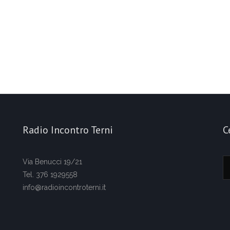
Radio Incontro Terni
C
Via Benucci 19/21
Tel. 376 1929558
info@radioincontroterni.it