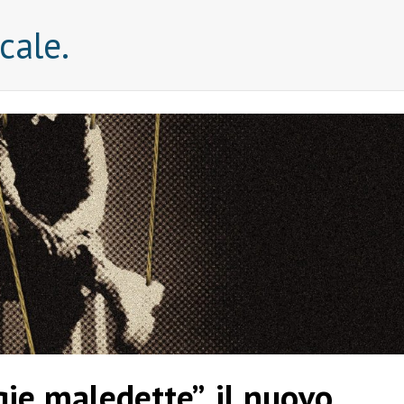
cale.
ie maledette”, il nuovo