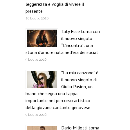
leggerezza e voglia di vivere il
presente
26 Luglio 2026
Taty Esse torna con
il nuovo singolo
“L’incontro”: una
storia d’amore nata nell’era dei social
9 Luglio 2026
“La mia canzone” è
il nuovo singolo di
Giulia Pasion, un
brano che segna una tappa
importante nel percorso artistico
della giovane cantante genovese
9 Luglio 2026
Dario Miliotti torna