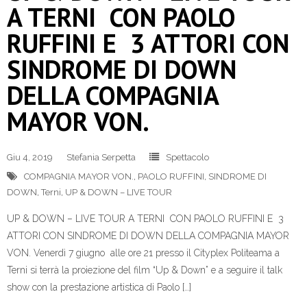
A TERNI CON PAOLO
RUFFINI E 3 ATTORI CON
SINDROME DI DOWN
DELLA COMPAGNIA
MAYOR VON.
Giu 4, 2019
Stefania Serpetta
Spettacolo
COMPAGNIA MAYOR VON.
,
PAOLO RUFFINI
,
SINDROME DI
DOWN
,
Terni
,
UP & DOWN – LIVE TOUR
UP & DOWN – LIVE TOUR A TERNI CON PAOLO RUFFINI E 3
ATTORI CON SINDROME DI DOWN DELLA COMPAGNIA MAYOR
VON. Venerdì 7 giugno alle ore 21 presso il Cityplex Politeama a
Terni si terrà la proiezione del film “Up & Down” e a seguire il talk
show con la prestazione artistica di Paolo […]