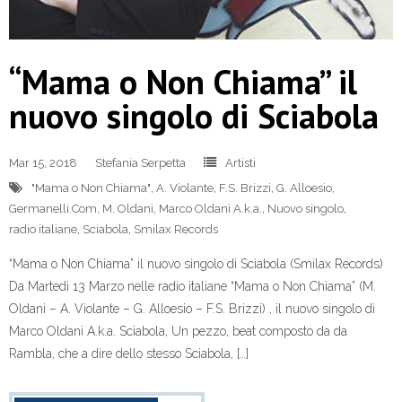
“Mama o Non Chiama” il
nuovo singolo di Sciabola
Mar 15, 2018
Stefania Serpetta
Artisti
"Mama o Non Chiama"
,
A. Violante
,
F.S. Brizzi
,
G. Alloesio
,
Germanelli.Com
,
M. Oldani
,
Marco Oldani A.k.a.
,
Nuovo singolo
,
radio italiane
,
Sciabola
,
Smilax Records
“Mama o Non Chiama” il nuovo singolo di Sciabola (Smilax Records)
Da Martedi 13 Marzo nelle radio italiane “Mama o Non Chiama” (M.
Oldani – A. Violante – G. Alloesio – F.S. Brizzi) , il nuovo singolo di
Marco Oldani A.k.a. Sciabola, Un pezzo, beat composto da da
Rambla, che a dire dello stesso Sciabola, […]