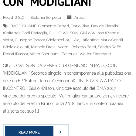
CON “MODIGLIANI”
Feb 4, 2019
Stefania Serpetta
Artisti
“MODIGLIANI”
,
Clemente Ferrari
,
Dario Riva
,
Davide Pieralisi
(Chitarre)
,
Dodi Battaglia
,
GIULIO WILSON
,
Giulio Wilson (Piano e
sinth)
,
Giuseppe Tortora (Violencello)
,
J-Ax
,
Latlantide
,
Mario Gentili
(Viola e ciolini)
,
Michele Bravi
,
Noemi
,
Roberto Bassi
,
Sandro Raffe
Rosati (Basso)
,
Valter Sacripanti (Batteria).
,
Walter Sacripanti
GIULIO WILSON DA VENERDÌ 18 GENNAIO IN RADIO CON
“MODIGLIANI” Secondo singolo in contemporanea alla pubblicazione
del suo EP “Futuro Remoto” (Fonoprint) L’INTERVISTA A RADIO
INCONTRO : Giulio Wilson, vincitore assoluto del BMA 2017,
vincitore del premio speciale “Mei” miglior cantautore 2017, vincitore
assoluto del Premio Bruno Lauzi 2018, lancia, in contemporanea
all’uscita del suo […]
READ MORE