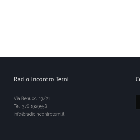
Radio Incontro Terni
C
Via Benucci 19/21
Tel. 376 1929558
info@radioincontroterni.it