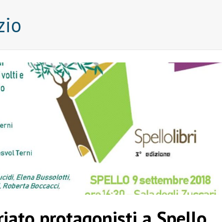
zio
riato protagonisti a Spello