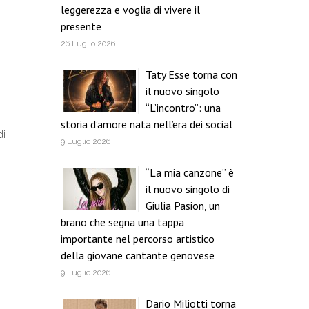
leggerezza e voglia di vivere il
presente
26 Luglio 2026
Taty Esse torna con
il nuovo singolo
“L’incontro”: una
storia d’amore nata nell’era dei social
di
9 Luglio 2026
“La mia canzone” è
il nuovo singolo di
Giulia Pasion, un
brano che segna una tappa
importante nel percorso artistico
della giovane cantante genovese
9 Luglio 2026
Dario Miliotti torna