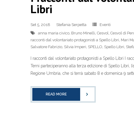
Libri
Set 5, 2018
Stefania Serpetta
Eventi
anna maria civico
,
Bruno Minelli
,
Cesvol
,
Cesvol di Per
racconti dal volontariato protagonisti a Spello Libri
,
Mari M
Salvatore Fabrizio
,
Silvia Imperi
,
SPELLO
,
Spello Libri
,
Stef
I racconti dal volontariato protagonisti a Spello Libri I ra
Terni parteciperanno alla terza edizione di Spello Libri, 
Regione Umbria, che si terrà sabato 8 e domenica 9 sett
READ MORE