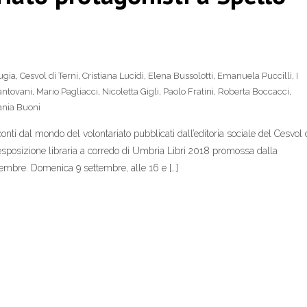
ugia
,
Cesvol di Terni
,
Cristiana Lucidi
,
Elena Bussolotti
,
Emanuela Puccilli
,
I
antovani
,
Mario Pagliacci
,
Nicoletta Gigli
,
Paolo Fratini
,
Roberta Boccacci
,
ania Buoni
cconti dal mondo del volontariato pubblicati dall’editoria sociale del Cesvol 
l’esposizione libraria a corredo di Umbria Libri 2018 promossa dalla
embre. Domenica 9 settembre, alle 16 e […]