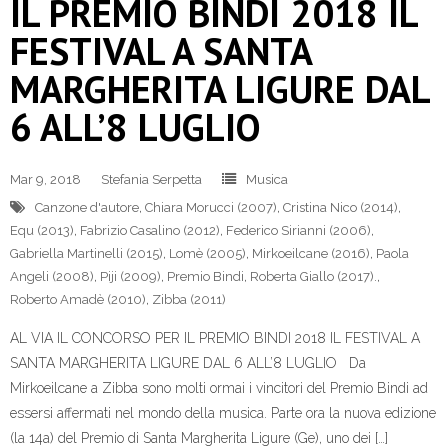
IL PREMIO BINDI 2018 IL
FESTIVAL A SANTA
MARGHERITA LIGURE DAL
6 ALL’8 LUGLIO
Mar 9, 2018
Stefania Serpetta
Musica
Canzone d'autore
,
Chiara Morucci (2007)
,
Cristina Nico (2014)
,
Equ (2013)
,
Fabrizio Casalino (2012)
,
Federico Sirianni (2006)
,
Gabriella Martinelli (2015)
,
Lomè (2005)
,
Mirkoeilcane (2016)
,
Paola
Angeli (2008)
,
Piji (2009)
,
Premio Bindi
,
Roberta Giallo (2017).
,
Roberto Amadè (2010)
,
Zibba (2011)
AL VIA IL CONCORSO PER IL PREMIO BINDI 2018 IL FESTIVAL A
SANTA MARGHERITA LIGURE DAL 6 ALL’8 LUGLIO Da
Mirkoeilcane a Zibba sono molti ormai i vincitori del Premio Bindi ad
essersi affermati nel mondo della musica. Parte ora la nuova edizione
(la 14a) del Premio di Santa Margherita Ligure (Ge), uno dei […]