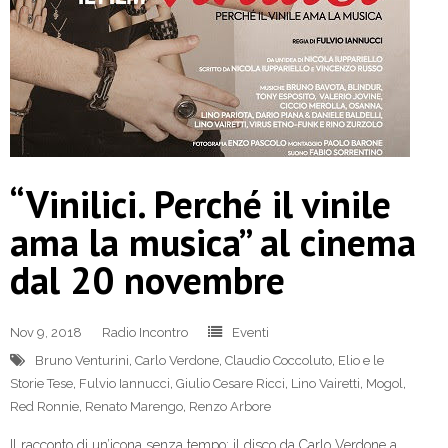
“Vinilici. Perché il vinile
ama la musica” al cinema
dal 20 novembre
Nov 9, 2018
Radio Incontro
Eventi
Bruno Venturini
,
Carlo Verdone
,
Claudio Coccoluto
,
Elio e le
Storie Tese
,
Fulvio Iannucci
,
Giulio Cesare Ricci
,
Lino Vairetti
,
Mogol
,
Red Ronnie
,
Renato Marengo
,
Renzo Arbore
Il racconto di un’icona senza tempo: il disco da Carlo Verdone a