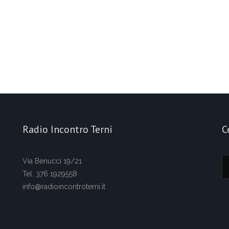
Radio Incontro Terni
C
Via Benucci 19/21
Tel. 376 1929558
info@radioincontroterni.it