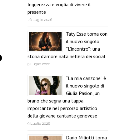
leggerezza e voglia di vivere il
presente
26 Luglio 2026
Taty Esse torna con
il nuovo singolo
“L’incontro”: una
o
storia d’amore nata nell’era dei social
9 Luglio 2026
“La mia canzone” è
il nuovo singolo di
i
Giulia Pasion, un
brano che segna una tappa
importante nel percorso artistico
della giovane cantante genovese
9 Luglio 2026
Dario Miliotti torna