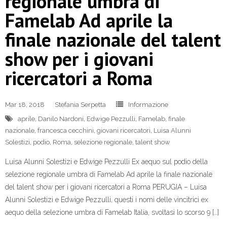
regionale umbra di
Famelab Ad aprile la
finale nazionale del talent
show per i giovani
ricercatori a Roma
Mar 18, 2018
Stefania Serpetta
Informazione
aprile
,
Danilo Nardoni
,
Edwige Pezzulli
,
Famelab
,
finale
nazionale
,
francesca cecchini
,
giovani ricercatori
,
Luisa Alunni
Solestizi
,
podio
,
Roma
,
selezione regionale
,
talent show
Luisa Alunni Solestizi e Edwige Pezzulli Ex aequo sul podio della
selezione regionale umbra di Famelab Ad aprile la finale nazionale
del talent show per i giovani ricercatori a Roma PERUGIA – Luisa
Alunni Solestizi e Edwige Pezzulli, questi i nomi delle vincitrici ex
aequo della selezione umbra di Famelab Italia, svoltasi lo scorso 9 […]