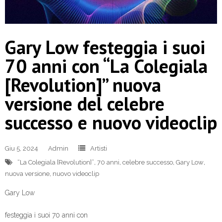
Gary Low festeggia i suoi
70 anni con “La Colegiala
[Revolution]” nuova
versione del celebre
successo e nuovo videoclip
Giu 5, 2024
Admin
Artisti
“La Colegiala [Revolution]”
,
70 anni
,
celebre successo
,
Gary Low
,
nuova versione
,
nuovo videoclip
Gary Low
festeggia i suoi 70 anni con