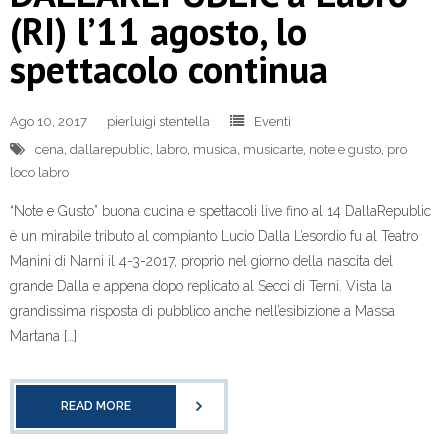
(RI) l’11 agosto, lo
spettacolo continua
Ago 10, 2017
pierluigi stentella
Eventi
cena
,
dallarepublic
,
labro
,
musica
,
musicarte
,
note e gusto
,
pro
loco labro
“Note e Gusto” buona cucina e spettacoli live fino al 14 DallaRepublic
è un mirabile tributo al compianto Lucio Dalla L’esordio fu al Teatro
Manini di Narni il 4-3-2017, proprio nel giorno della nascita del
grande Dalla e appena dopo replicato al Secci di Terni. Vista la
grandissima risposta di pubblico anche nell’esibizione a Massa
Martana […]
READ MORE