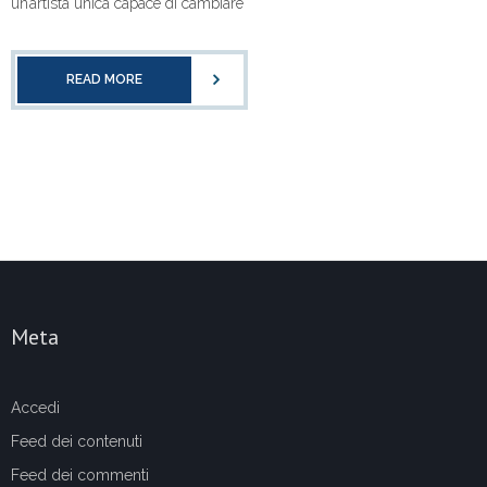
un’artista unica capace di cambiare
READ MORE
Meta
Accedi
Feed dei contenuti
Feed dei commenti