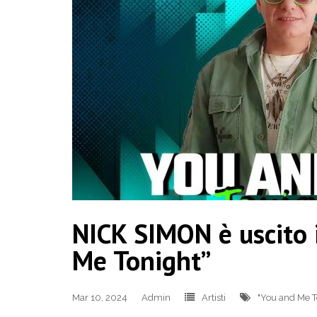
NICK SIMON è uscito 
Me Tonight”
Mar 10, 2024
Admin
Artisti
"You and Me T