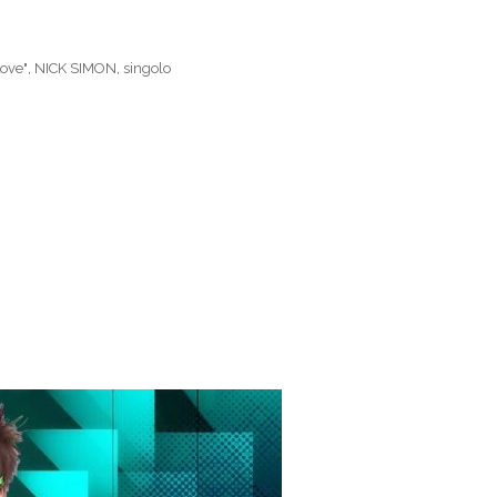
Love"
,
NICK SIMON
,
singolo