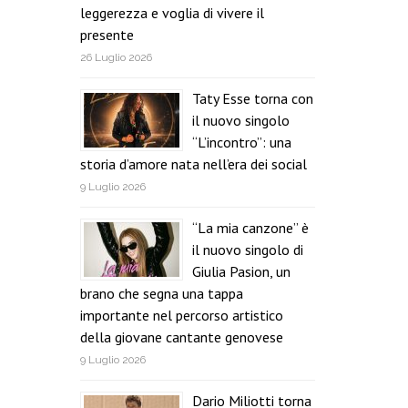
leggerezza e voglia di vivere il
presente
26 Luglio 2026
Taty Esse torna con
il nuovo singolo
“L’incontro”: una
storia d’amore nata nell’era dei social
9 Luglio 2026
“La mia canzone” è
il nuovo singolo di
Giulia Pasion, un
brano che segna una tappa
importante nel percorso artistico
della giovane cantante genovese
9 Luglio 2026
Dario Miliotti torna