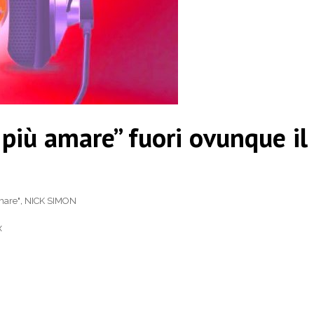
iù amare” fuori ovunque il
mare"
,
NICK SIMON
x