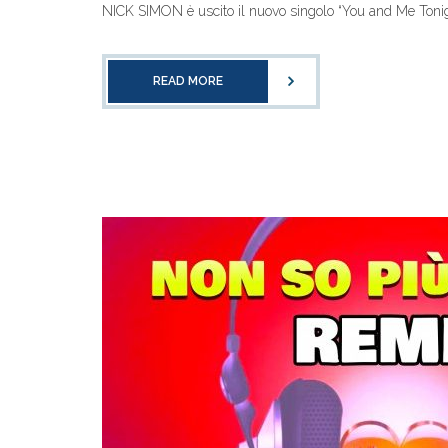
NICK SIMON è uscito il nuovo singolo “You and Me Toni
READ MORE