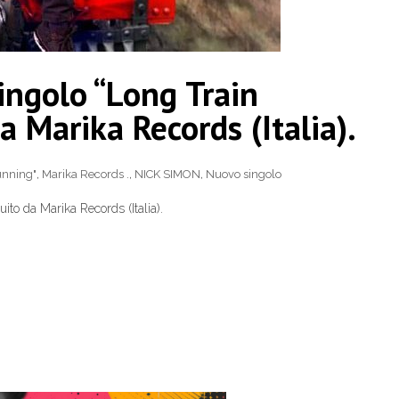
ngolo “Long Train
a Marika Records (Italia).
unning"
,
Marika Records .
,
NICK SIMON
,
Nuovo singolo
to da Marika Records (Italia).