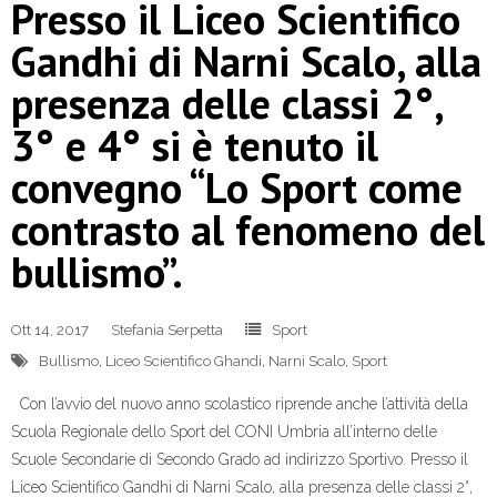
Presso il Liceo Scientifico
Gandhi di Narni Scalo, alla
presenza delle classi 2°,
3° e 4° si è tenuto il
convegno “Lo Sport come
contrasto al fenomeno del
bullismo”.
Ott 14, 2017
Stefania Serpetta
Sport
Bullismo
,
Liceo Scientifico Ghandi
,
Narni Scalo
,
Sport
Con l’avvio del nuovo anno scolastico riprende anche l’attività della
Scuola Regionale dello Sport del CONI Umbria all’interno delle
Scuole Secondarie di Secondo Grado ad indirizzo Sportivo. Presso il
Liceo Scientifico Gandhi di Narni Scalo, alla presenza delle classi 2°,