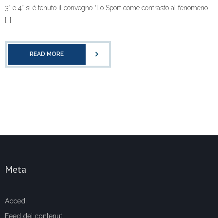
3° e 4° si è tenuto il convegno “Lo Sport come contrasto al fenomeno
[…]
READ MORE
Meta
Accedi
Feed dei contenuti