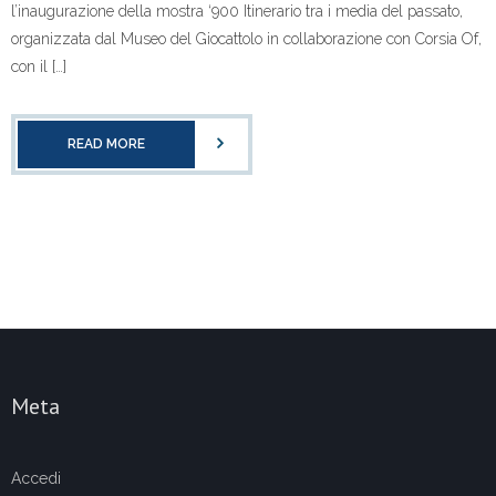
l’inaugurazione della mostra ‘900 Itinerario tra i media del passato,
organizzata dal Museo del Giocattolo in collaborazione con Corsia Of,
con il […]
READ MORE
Meta
Accedi