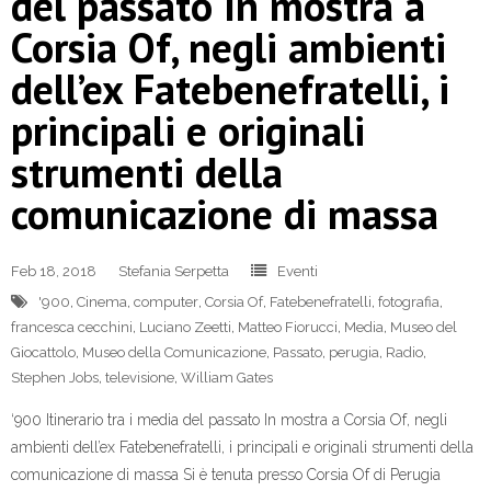
del passato In mostra a
Corsia Of, negli ambienti
dell’ex Fatebenefratelli, i
principali e originali
strumenti della
comunicazione di massa
Feb 18, 2018
Stefania Serpetta
Eventi
'900
,
Cinema
,
computer
,
Corsia Of
,
Fatebenefratelli
,
fotografia
,
francesca cecchini
,
Luciano Zeetti
,
Matteo Fiorucci
,
Media
,
Museo del
Giocattolo
,
Museo della Comunicazione
,
Passato
,
perugia
,
Radio
,
Stephen Jobs
,
televisione
,
William Gates
‘900 Itinerario tra i media del passato In mostra a Corsia Of, negli
ambienti dell’ex Fatebenefratelli, i principali e originali strumenti della
comunicazione di massa Si è tenuta presso Corsia Of di Perugia