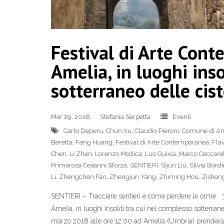
Festival di Arte Con
Amelia, in luoghi inso
sotterraneo delle ci
Mar 29, 2018
Stefania Serpetta
Eventi
Carlo Deperu
,
Chun Xu
,
Claudio Pieroni
,
Comune di Am
Beretta
,
Feng Huang
,
Festival di Arte Contemporanea
,
Fla
Chen
,
Li Zhen
,
Lorenzo Modica
,
Luo Guixia
,
Marco Ceccarel
Primarosa Cesarini Sforza
,
SENTIERI
,
Sijun Liu
,
Silvia Bordi
Li
,
Zhengchen Fan
,
Zhengjun Yang
,
Zhiming Hou
,
Zishen
SENTIERI – Tracciare sentieri è come perdere le orme 
Amelia, in luoghi insoliti tra cui nel complesso sotterr
marzo 2018 alle ore 12.00 ad Amelia (Umbria) prenderà il