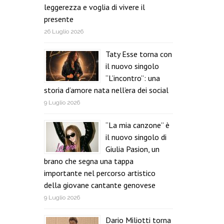
leggerezza e voglia di vivere il
presente
26 Luglio 2026
Taty Esse torna con
il nuovo singolo
“L’incontro”: una
storia d’amore nata nell’era dei social
9 Luglio 2026
“La mia canzone” è
il nuovo singolo di
Giulia Pasion, un
brano che segna una tappa
importante nel percorso artistico
della giovane cantante genovese
9 Luglio 2026
Dario Miliotti torna