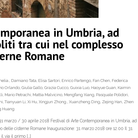
temporanea in Umbria, ad
liti tra cui nel complesso
sterne Romane
elia.
,
Damiano Tata
,
Elisa Sartori
,
Enrico Partengo
,
Fan Chen
,
Federica
vio Orlando
,
Giulia Gallo
,
Grazia Cucco
,
Guixia Luo
,
Haoyue Guan
,
Kaimin
li
,
Mario Petrachi
,
Mattia Malvicino
,
Mengfang Xiang
,
Pasquale Polidori
,
ni
,
Tianyuan Li
,
Xi Hu
,
Xingjun Zhong.
,
Xuanzheng Ding
,
Zejing Han
,
Zhen
g Huang
31 marzo / 30 aprile 2018 Festival di Arte Contemporanea in Umbria, ad
aneo delle cisterne Romane Inaugurazione: 31 marzo 2018 ore 12.00 Il 31
 via il primo […]