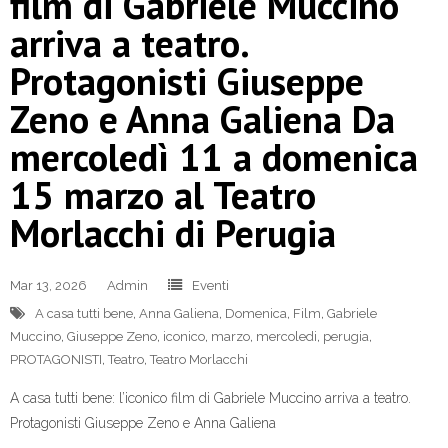
film di Gabriele Muccino
arriva a teatro.
Protagonisti Giuseppe
Zeno e Anna Galiena Da
mercoledì 11 a domenica
15 marzo al Teatro
Morlacchi di Perugia
Mar 13, 2026
Admin
Eventi
A casa tutti bene
,
Anna Galiena
,
Domenica
,
Film
,
Gabriele
Muccino
,
Giuseppe Zeno
,
iconico
,
marzo
,
mercoledi
,
perugia
,
PROTAGONISTI
,
Teatro
,
Teatro Morlacchi
A casa tutti bene: l’iconico film di Gabriele Muccino arriva a teatro.
Protagonisti Giuseppe Zeno e Anna Galiena