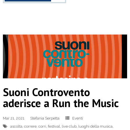
Suoni Controvento
aderisce a Run the Music
Mar 21, 2021
Stefania Serpetta
Eventi
ascolta
,
correre
,
corri
,
festival
,
live club
,
luoghi della musica
,