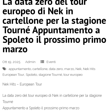
La data zero del tour
europeo di Nek in
cartellone per la stagione
Tourné Appuntamento a
Spoleto il prossimo primo
marzo
Ott 19, 2025
Admin
Eventi
appuntamento
,
cartellone
,
data zero
,
marzo
,
Nek
,
Nek Hits
European Tour
,
Spoleto
,
stagione Tourné
,
tour europeo
Nek Hits – European Tour
La data zero del tour europeo di Nek in cartellone per la stagione
Tourné
Appuntamento a Spoleto il prossimo primo marzo