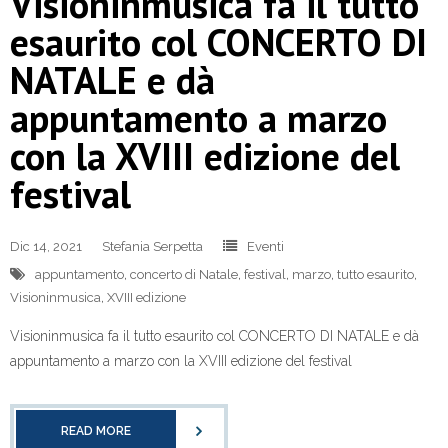
Visioninmusica fa il tutto
esaurito col CONCERTO DI
NATALE e dà
appuntamento a marzo
con la XVIII edizione del
festival
Dic 14, 2021
Stefania Serpetta
Eventi
appuntamento
,
concerto di Natale
,
festival
,
marzo
,
tutto esaurito
,
Visioninmusica
,
XVIII edizione
Visioninmusica fa il tutto esaurito col CONCERTO DI NATALE e dà
appuntamento a marzo con la XVIII edizione del festival
READ MORE