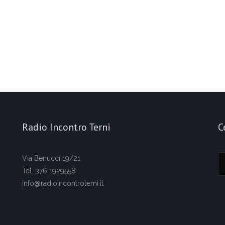
Radio Incontro Terni
C
Via Benucci 19/21
Tel. 376 1929558
info@radioincontroterni.it