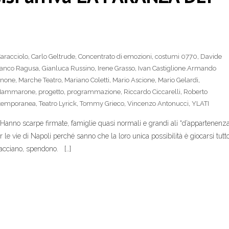
Caracciolo
,
Carlo Geltrude
,
Concentrato di emozioni
,
costumi 0770
,
Davide
ranco Ragusa
,
Gianluca Russino
,
Irene Grasso
,
Ivan Castiglione.Armando
gnone
,
Marche Teatro
,
Mariano Coletti
,
Mario Ascione
,
Mario Gelardi
,
 Iammarone
,
progetto
,
programmazione
,
Riccardo Ciccarelli
,
Roberto
ontemporanea
,
Teatro Lyrick
,
Tommy Grieco
,
Vincenzo Antonucci
,
YLATI
” Hanno scarpe firmate, famiglie quasi normali e grandi ali “d’appartenenza
le vie di Napoli perché sanno che la loro unica possibilità è giocarsi tutt
pacciano, spendono. […]