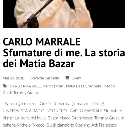
CARLO MARRALE
Sfumature di me. La storia
dei Matia Bazar
Mar 22, 2019
Stefania Serpetta
Eventi
CARLO MARRALE
,
Marco Dirani
,
Matia Bazar
,
Michele “Mecco”
Guidi
,
Tommy Graziani
Sabato 30 marzo – Ore 21 Domenica 31 marzo – Ore 17
L’INTERVISTA A RADIO INCONTRO : CARLO MARRALE Sfumature
di me. La storia dei Matia Bazar Marco Dirani basso Tommy Graziani
batteria Michele “Mecco” Guidi pianoforte Opening Act: Francesco