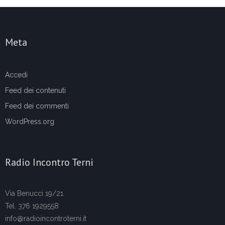
Meta
Accedi
Feed dei contenuti
Feed dei commenti
WordPress.org
Radio Incontro Terni
Via Benucci 19/21
Tel. 376 1929558
info@radioincontroterni.it