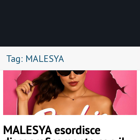
Tag:
MALESYA
MALESYA esordisce