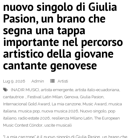
nuovo singolo di Giulia
Pasion, un brano che
segna una tappa
importante nel percorso
artistico della giovane
cantante genovese
Lug 9, 2026
Admin
Artisti
(NADIR MUSIC)
,
artista emergente
,
artista italo-ecuadoriana
,
cantautrice .
,
Festival Latin Milan
,
Genova
,
Giulia Pasion
,
Internacional Gold Award
,
La mia canzone
,
Music Award
,
musica
italiana
,
musica pop
,
nuova musica 2026
,
Nuovo singolo
,
pop
italiano
,
radio estate 2026
,
resilienza Milano Latin
,
The European
Music Contest Cóndor
,
uscite musicali
“La mia canzone” è il nuovo singolo di Giulia Pasion, un brano che