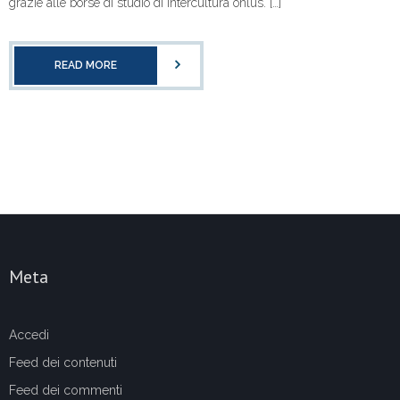
grazie alle borse di studio di Intercultura onlus. […]
READ MORE
Meta
Accedi
Feed dei contenuti
Feed dei commenti