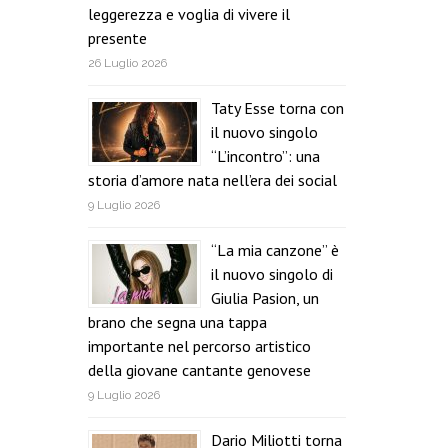
leggerezza e voglia di vivere il
presente
26 Luglio 2026
Taty Esse torna con
il nuovo singolo
“L’incontro”: una
storia d’amore nata nell’era dei social
9 Luglio 2026
“La mia canzone” è
il nuovo singolo di
Giulia Pasion, un
brano che segna una tappa
importante nel percorso artistico
della giovane cantante genovese
9 Luglio 2026
Dario Miliotti torna