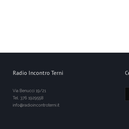
Radio Incontro Terni
C
Via Benucci 19/21
Tel. 376 1929558
info@radioincontroterni.it