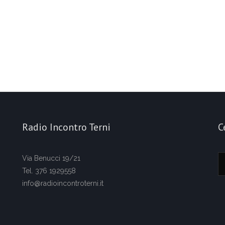
Radio Incontro Terni
C
Via Benucci 19/21
Tel. 376 1929558
info@radioincontroterni.it