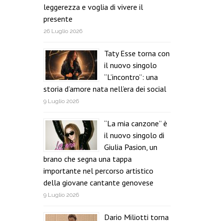
leggerezza e voglia di vivere il
presente
26 Luglio 2026
Taty Esse torna con
il nuovo singolo
“L’incontro”: una
storia d’amore nata nell’era dei social
9 Luglio 2026
“La mia canzone” è
il nuovo singolo di
Giulia Pasion, un
brano che segna una tappa
importante nel percorso artistico
della giovane cantante genovese
9 Luglio 2026
Dario Miliotti torna