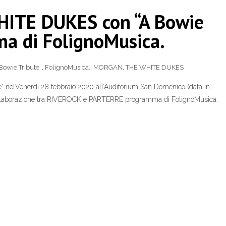
ITE DUKES con “A Bowie
ma di FolignoMusica.
Bowie Tribute”
,
FolignoMusica.
,
MORGAN
,
THE WHITE DUKES
elVenerdì 28 febbraio 2020 all’Auditorium San Domenico (data in
la collaborazione tra RIVEROCK e PARTERRE programma di FolignoMusica.