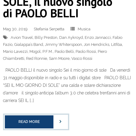
SOLE, il nuovo singolo
di PAOLO BELLI
Mag 30, 2019
Stefania Serpetta
Musica
Avion Travel
,
Billy Preston
,
Dan Aykroyd
,
Enzo Jannacci
,
Fabio
Fazio
,
Gialappa’s Band
,
Jimmy Whiterspoon
,
Jon Hendricks
,
Litfiba
,
Mario Lavezzi
,
Mogol
,
P.F.M.
,
Paolo Belli
,
Paolo Rossi
,
Piero
Chiambretti
,
Red Ronnie
,
Sam Moore
,
Vasco Rossi
PAOLO BELLI il nuovo singolo Sei il mio giorno di sole Da venerdì
31 maggio disponibile in radio e su tutti i digital store PAOLO BELLI
“SEI IL MIO GIORNO DI SOLE” una calda e solare dichiarazione
d’amore il singolo anticipa l’album 3.0 che celebra trent’anni anni di
carriera SEI IL […]
READ MORE