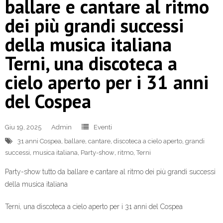
ballare e cantare al ritmo
dei più grandi successi
della musica italiana
Terni, una discoteca a
cielo aperto per i 31 anni
del Cospea
Giu 19, 2025
Admin
Eventi
31 anni Cospea
,
ballare
,
cantare
,
discoteca a cielo aperto
,
grandi
successi
,
musica italiana
,
Party-show
,
ritmo
,
Terni
Party-show tutto da ballare e cantare al ritmo dei più grandi successi
della musica italiana
Terni, una discoteca a cielo aperto per i 31 anni del Cospea