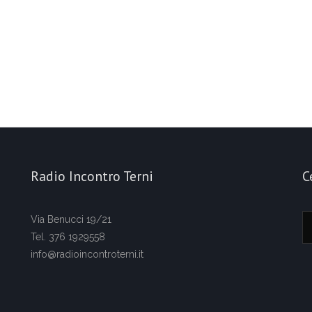
Radio Incontro Terni
C
Via Benucci 19/21
Tel. 376 1929558
info@radioincontroterni.it