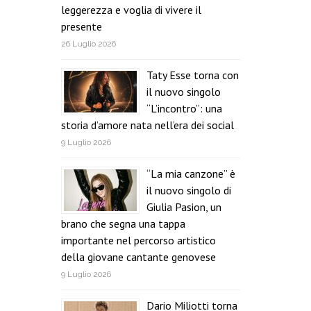
leggerezza e voglia di vivere il
presente
26 Luglio 2026
Taty Esse torna con
il nuovo singolo
“L’incontro”: una
storia d’amore nata nell’era dei social
9 Luglio 2026
“La mia canzone” è
il nuovo singolo di
Giulia Pasion, un
brano che segna una tappa
importante nel percorso artistico
della giovane cantante genovese
9 Luglio 2026
Dario Miliotti torna