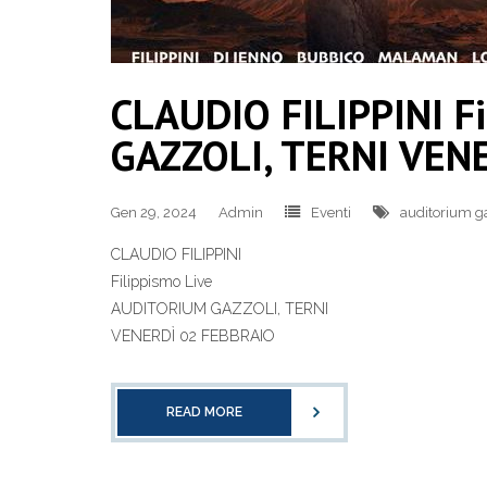
CLAUDIO FILIPPINI F
GAZZOLI, TERNI VEN
Gen 29, 2024
Admin
Eventi
auditorium g
CLAUDIO FILIPPINI
Filippismo Live
AUDITORIUM GAZZOLI, TERNI
VENERDÌ 02 FEBBRAIO
READ MORE