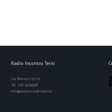
Radio Incontro Terni
C
Via Benucci 19/21
Tel. 376 1929558
info@radioincontroterni.it