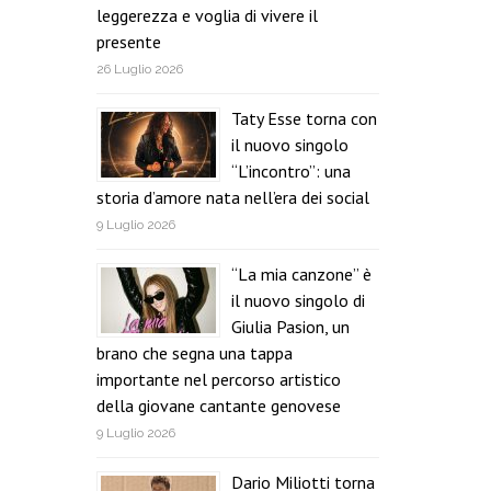
leggerezza e voglia di vivere il
presente
26 Luglio 2026
Taty Esse torna con
il nuovo singolo
“L’incontro”: una
storia d’amore nata nell’era dei social
9 Luglio 2026
“La mia canzone” è
il nuovo singolo di
Giulia Pasion, un
brano che segna una tappa
importante nel percorso artistico
della giovane cantante genovese
9 Luglio 2026
Dario Miliotti torna