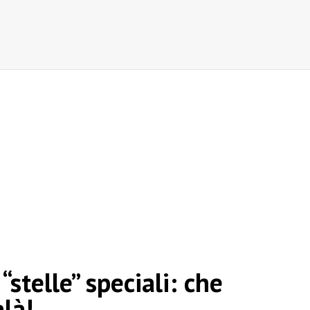
“stelle” speciali: che
alà!