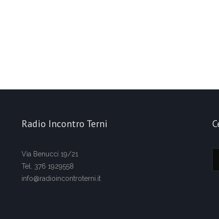
Radio Incontro Terni
C
Via Benucci 19/21
Tel. 376 1929558
info@radioincontroterni.it