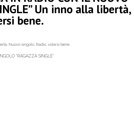
GLE” Un inno alla libertà,
ersi bene.
bertà
,
Nuovo singolo
,
Radio
,
volersi bene.
INGOLO “RAGAZZA SINGLE”