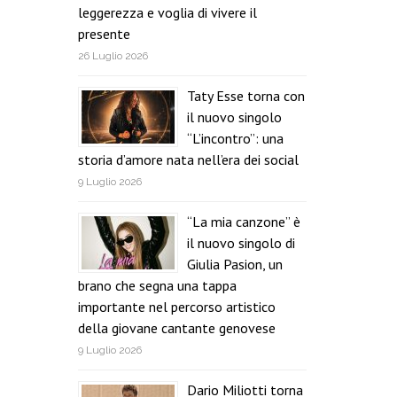
leggerezza e voglia di vivere il
presente
26 Luglio 2026
Taty Esse torna con
il nuovo singolo
“L’incontro”: una
storia d’amore nata nell’era dei social
9 Luglio 2026
“La mia canzone” è
il nuovo singolo di
Giulia Pasion, un
brano che segna una tappa
importante nel percorso artistico
della giovane cantante genovese
9 Luglio 2026
Dario Miliotti torna