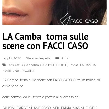
LA Camba torna sulle
scene con FACCI CASO
Lug 21, 2020
Stefania Serpetta
Artisti
AMOROSO
,
Annalisa
,
CARBONI
,
ELODIE
,
Emma
,
LA CAMBA
,
MASINI
,
Nek
,
PAUSINI
LA Camba torna sulle scene con FACCI CASO Oltre 10 milioni di
copie vendute
delle canzoni da lei scritte e portate al successo da
PAUSINI, CARBONI, AMOROSO, NEK, EMMA, MASINI, ELODIE,