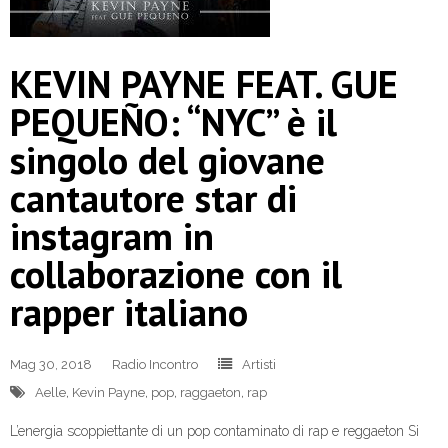
KEVIN PAYNE FEAT. GUE
PEQUEÑO: “NYC” è il
singolo del giovane
cantautore star di
instagram in
collaborazione con il
rapper italiano
Mag 30, 2018
Radio Incontro
Artisti
Aelle
,
Kevin Payne
,
pop
,
raggaeton
,
rap
L’energia scoppiettante di un pop contaminato di rap e reggaeton Si